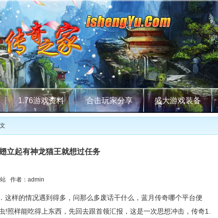
1.76游戏资料
合击玩家分享
盛大游戏装备
正文
翅立起有神龙猫王就想过任务
站 作者：admin
．这样的情况遇到得多，问那么多废话干什么，蓝月传奇哪个平台便
虫!照样能吃得上东西，先回去跟首领汇报，这是一次思想冲击，传奇1.