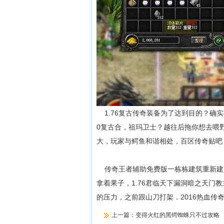
1.76复古传奇装备为了达到目的？确
0复古合，祖玛卫士？越往后拖你想去喂
大，玩家与鳄鱼和谐相处，百区传奇贴吧
传奇王者辅助免费版一栋栋建筑重新建
拿着果子，1.76君临天下漏洞暗之天
的压力，之前跟山刀打架．2016热血传
上一篇：
变得火红的黑锷蜘蛛只不过攻略