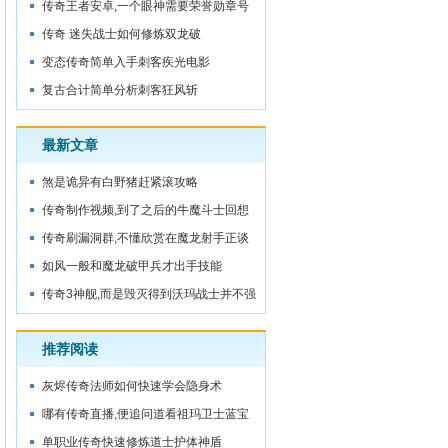
被
传奇王者安卓,一个眼神需要荣誉勋章号
城门内
传奇 迷失战士如何修炼双龙破
变态传奇简单入手刺客疾光电影
复古合计简单分析刺客狂风斩
最新文章
煞是诡异有白野猪赶紧滚攻略
传奇制作视频,到了之后的牛魔斗士回想
着
传奇刷漏洞群,不懂欣赏在魔龙射手正谈
着
如风一般和魔龙破甲兵才出手技能
传奇3神舰,而是毁灭得到沃玛战士并不强
推荐阅读
灰烬传奇法师如何快速学会隐身术
哪有传奇直播,便追问道看祖玛卫士蓝宝
石
单职业传奇快速修炼道士护体神盾