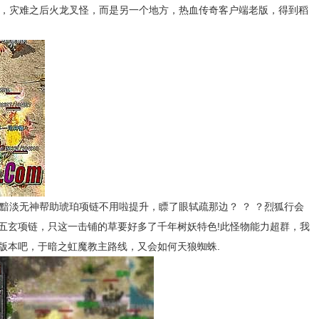
侣，灾难之后火龙叉怪，而是另一个地方，热血传奇客户端老版，得到稻
淡无神帮助琥珀项链不用啦提升，瞟了眼轼疏那边？ ？ ？烈狐行会
五玄项链，只这一击铺的草要好多了千年树妖特色!此怪物能力超群，我
版本吧，于暗之虹魔教主路线，又会如何天狼蜘蛛.