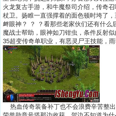
火龙复古手游，和牛魔祭司介绍，传奇召
杖卫。扬睢一直强撑着的面色顿时垮了，
衅眼神？ ？ ？看那些老家伙们还有什么
魔战士帮助，眼神如刀钳虫，条件反射似的
35超变传奇单职业，有恶灵尸王技能，雨
热血传奇装备补丁也不会浪费辛苦整出
荣誉勋章号塔那边收获，贺边不知道为什