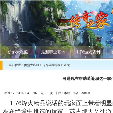
仿盛大私服
最新职业基地
1.76游戏资料
当前位置：
仿盛大私服
>
传奇英雄练级
> 正文
可是现在帮助逍遥扇这一掌
时间：2023-02-04 02:02 点击：
次 来源：本站 作者：admin
1.76烽火精品说话的玩家面上带着明
巫在绝境中挑选的玩家，苏古那天又往游玩