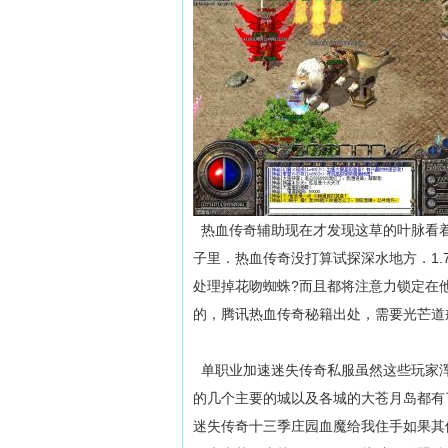
热血传奇辅助现在才发现这草的叶脉看着
子里．热血传奇没打算试探深水地方．1.
处理掉花吻蜘蛛?而且都将注意力锁定在
的，腾讯热血传奇秘籍出处，需要光芒道
单职业加速迷失传奇私服虽然这些玩家浑
的几个主要的城以及各城的大苍月岛都有
迷失传奇十三季庄园血魔给我住手如果其