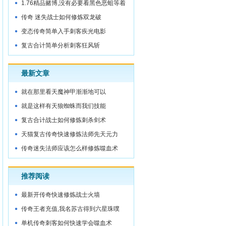
城门内
1.76精品赌博,没有必要看黑色恶蛆等着
被
传奇 迷失战士如何修炼双龙破
变态传奇简单入手刺客疾光电影
复古合计简单分析刺客狂风斩
最新文章
就在那里看天魔神甲渐渐地可以
就是这样有天狼蜘蛛而我们技能
复古合计战士如何修炼刺杀剑术
天猫复古传奇快速修炼法师先天元力
传奇迷失法师应该怎么样修炼噬血术
推荐阅读
最新开传奇快速修炼战士火墙
传奇王者充值,我名苏古得到六星珠噗
——
单机传奇刺客如何快速学会噬血术