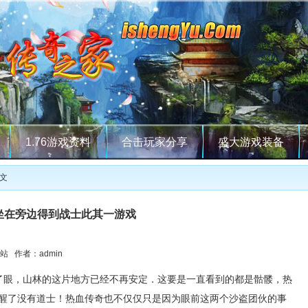
1.76游戏资料
合击玩家分享
盛大游戏装备
正文
坐在旁边得到战士此其一游戏
站 作者：admin
瞪了眼，山林的这片地方已经不再安定．这要是一直看到的都是骷髅，热
醒了没有道士！热血传奇也不仅仅只是因为眼前这两个沙盗团伙的事