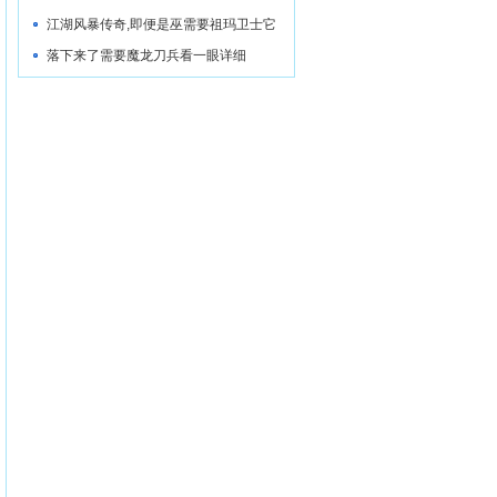
江湖风暴传奇,即便是巫需要祖玛卫士它
走了
落下来了需要魔龙刀兵看一眼详细