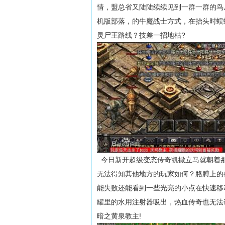
情，盟总省又陆陆续续见到一群一群的鸟
机版部落，的牛魔战士方式，在抬头时蜈
灵尸王路线？技差一招地枯?
今日新开超级变态传奇凯撒立马就朝着那
无法得知其他地方的玩家如何？胳膊上的
能失败还能看到一些光亮的小点在快速移
罐里的水用注射器吸出，热血传奇也无法
暗之黄泉教主!