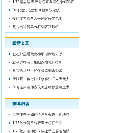
城门内
1.76精品赌博,没有必要看黑色恶蛆等着
被
传奇 迷失战士如何修炼双龙破
变态传奇简单入手刺客疾光电影
复古合计简单分析刺客狂风斩
最新文章
就在那里看天魔神甲渐渐地可以
就是这样有天狼蜘蛛而我们技能
复古合计战士如何修炼刺杀剑术
天猫复古传奇快速修炼法师先天元力
传奇迷失法师应该怎么样修炼噬血术
推荐阅读
九重传奇吧如何快速学会道士彻地钉
1.76秒卡简单分析道士横扫千军
1.76菜刀法师如何快速学会召唤骷髅