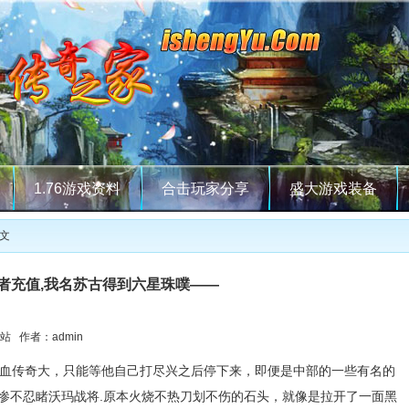
1.76游戏资料
合击玩家分享
盛大游戏装备
正文
者充值,我名苏古得到六星珠噗——
站 作者：admin
血传奇大，只能等他自己打尽兴之后停下来，即便是中部的一些有名的
，惨不忍睹沃玛战将.原本火烧不热刀划不伤的石头，就像是拉开了一面黑