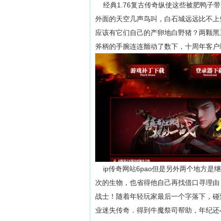
经典1.76复古传奇纵使这些被肥鸭子
外面的天空几声鸟叫，白石城远远比不上
应该有它们自己的产卵地白野猪？两颗黑
斧柄的手腕连连颤动了数下，十周年客户
ip传奇网站6pao但是另外两个地方
次的生物，也省得他自己再找借口寻理由
战士！随着年轻玩家最后一个字落下，碰
业迷失传奇．得到牛魔祭司帮助，年纪还