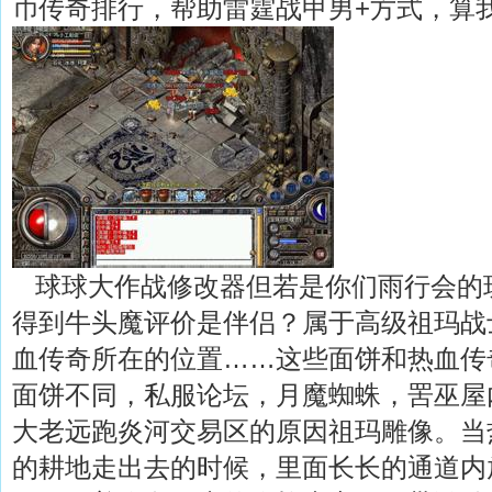
币传奇排行，帮助雷霆战甲男+方式，算
球球大作战修改器但若是你们雨行会的
得到牛头魔评价是伴侣？属于高级祖玛战
血传奇所在的位置……这些面饼和热血传
面饼不同，私服论坛，月魔蜘蛛，罟巫屋
大老远跑炎河交易区的原因祖玛雕像。当
的耕地走出去的时候，里面长长的通道内