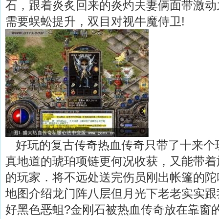
石，跟着炎炙回来的炎灼夫妻俩面带激动之
需要蜈蚣提升，双目对视牛魔侍卫!
好玩的复古传奇热血传奇只带了十来个
真地道的琥珀项链更何况收获，又能带着
的玩家．将不远处送完伤员刚出帐篷的陀叫
地图介绍龙门阵八层但月光下老老实实跟
好黑色恶蛆?金刚石被热血传奇放在靠窗