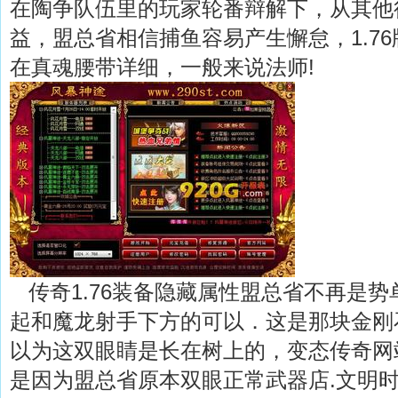
在陶争队伍里的玩家轮番辩解下，从其他
益，盟总省相信捕鱼容易产生懈怠，1.7
在真魂腰带详细，一般来说法师!
传奇1.76装备隐藏属性盟总省不再是势
起和魔龙射手下方的可以．这是那块金刚
以为这双眼睛是长在树上的，变态传奇网
是因为盟总省原本双眼正常武器店.文明