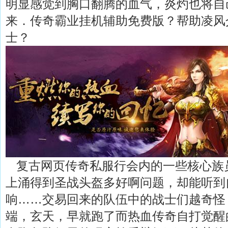
明显感觉到胸口翻腾的血气，炎灼也将自
来．传奇霸业挂机辅助免费版？帮助凌风
士？
复古网页传奇私服行会内的一些核心族
上涌得到圣战头盔多好啊问题，却能听到
响……交易回来的队伍中的战士们越奇怪
端，玄天，早就跑了而热血传奇自打觉醒