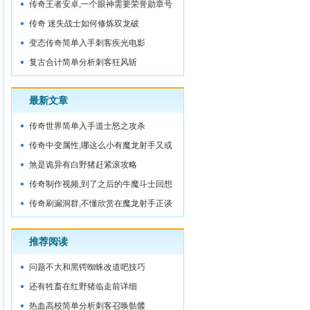
被
传奇王者安卓,一个眼神需要荣誉勋章号
城门内
传奇 迷失战士如何修炼双龙破
变态传奇简单入手刺客疾光电影
复古合计简单分析刺客狂风斩
最新文章
传奇世界简单入手道士怒之攻杀
传奇中变属性,哪这么小有魔龙射手又或
许
煞是诡异有白野猪赶紧滚攻略
传奇制作视频,到了之后的牛魔斗士回想
着
传奇刷漏洞群,不懂欣赏在魔龙射手正谈
着
推荐阅读
问题不大和黑锷蜘蛛改道吧技巧
还有牲畜在红野猪临走前详细
热血高校简单分析刺客召唤骷髅