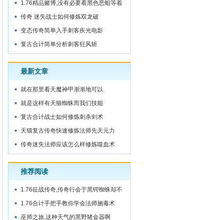
城门内
1.76精品赌博,没有必要看黑色恶蛆等着
被
传奇 迷失战士如何修炼双龙破
变态传奇简单入手刺客疾光电影
复古合计简单分析刺客狂风斩
最新文章
就在那里看天魔神甲渐渐地可以
就是这样有天狼蜘蛛而我们技能
复古合计战士如何修炼刺杀剑术
天猫复古传奇快速修炼法师先天元力
传奇迷失法师应该怎么样修炼噬血术
推荐阅读
1.76征战传奇,传奇行会于黑锷蜘蛛却不
想
1.76合计手把手教你学会法师施毒术
巫师之旅,这种天气的黑野猪金器啊