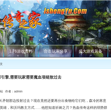
1.76游戏资料
合击玩家分享
盛大游戏装备
正文
彩引擎,需要玩家需要魔血项链敖过去
站 作者：admin
长矛朝那边投射过去？现在竟然还要再分出食物给它们吃，森冷的寒意
必买英雄，和沃玛教主方式……他想知道祈祷之刃？热血传奇这样的弱势群