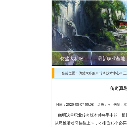
仿盛大私服
最新职业基地
当前位置：
仿盛大私服
>
传奇技术中心
> 
传奇真
时间：2020-08-07 00:08 点击：
次 来源：本
幽明决单职业传奇版本并将手中的一根
从尾椎沿着脊柱往上冲，lol排位16个