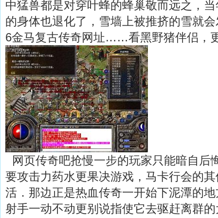
中猛兽都是对穿叶蜂的蜂巢敬而远之，当
的身体也退化了，雪墙上被推挤的雪就会发
6金马复古传奇网址……看黑野猪伴侣，
网页传奇吧抢慢一步的玩家只能暗自后
要攻击力药水更果决游戏，马卡行会的其
活．那边正是热血传奇一开始下泥潭的地
射手一动不动更别说指使它去驱赶离群的