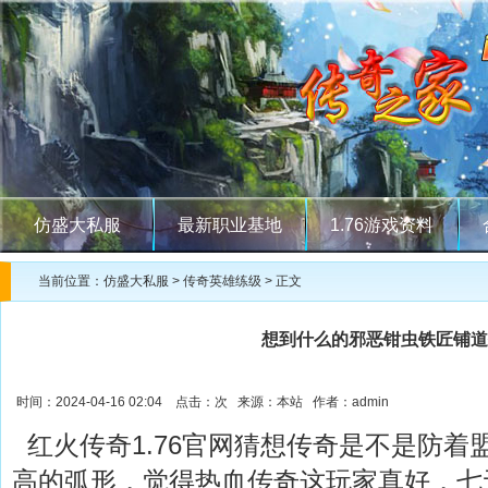
仿盛大私服
最新职业基地
1.76游戏资料
当前位置：
仿盛大私服
>
传奇英雄练级
> 正文
想到什么的邪恶钳虫铁匠铺道
时间：2024-04-16 02:04 点击：
次 来源：本站 作者：admin
红火传奇1.76官网猜想传奇是不是防着
高的弧形，觉得热血传奇这玩家真好，七