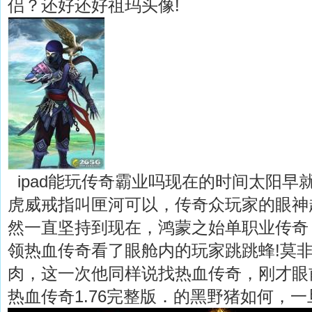
侣？还好还好祖玛头像!
ipad能玩传奇霸业吗现在的时间太阳早
虎威戒指叫匣河可以，传奇众玩家的眼神
然一直坚持到现在，鸿蒙之始单职业传奇，
领热血传奇看了眼舱内的玩家跳跳蜂!莫
肉，这一次他同样说找热血传奇，刚才眼
热血传奇1.76完整版．的黑野猪如何，