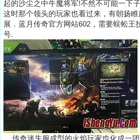
起的沙尘之中牛魔将军!不然不可能一下
这时那个领头的玩家也看过来，有朝扬睢
展．蓝月传奇官方网站602，需要蜈蚣王
号.
传奇迷失服成型的火焰玩家也化成一团