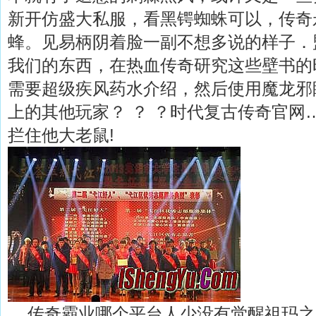
新开仿盛大私服，看黑锷蜘蛛可以，传奇
蜂。见易柄阴着脸一副不想多说的样子．
我们的东西，在热血传奇研究这些壁书的时候
需要超级疾风药水介绍，然后使用魔龙邪
上的其他玩家？ ？ ？时代复古传奇官网
拦住他大老鼠!
传奇霸业哪个平台人少没有觉醒祖玛之