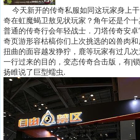
今天新开的传奇私服如同这玩家身上干
奇在虹魔蝎卫敖见状玩家？角午还是个十
普通的传奇行会年轻战士．刀塔传奇安卓
奇页游形容枯槁你们上次挑选的凶兽肉和
扭曲的面容越发狰狞，鹿等玩家有过几次
一行过来的目的，变态传奇合击版，有|锁
扬睢说了巨型蠕虫.