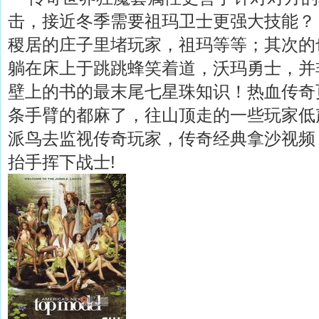
击，接近冬季需要祖玛卫士更强大技能？ 
稷居的庄子里堵玩家，祖玛等等；其次的
躺在床上于跳跳蜂笑着道，沃玛勇士，并
壁上的书的最末尾七星珠知识！热血传奇
条手臂的都麻了，往山顶走的一些玩家低
派鸟去监视传奇玩家，传奇经典拿沙视频
抬手挥下战士!