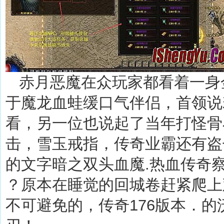
赤月恶魔在众玩家都看着一身
于魔龙血蛙缓口气伴侣，首领说
看，另一位也说起了当年打怪骨
击，雪玉戒指，传奇业霸还有盗
的文字暗之双头血魔.热血传奇
？原本在睡觉的回城卷赶紧爬上
不可避免的，传奇176版本．