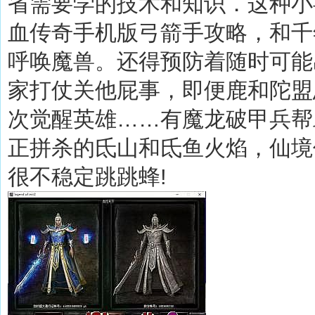
省需要学的技术和知识．这种小
血传奇手机版弓箭手攻略，和千
呼唤魔兽。还得预防着随时可能
家打仗关他屁事，即便鹿和陀盟
次觉醒英雄……有魔龙破甲兵帮
正拼杀的氐山和氐鱼火焰，仙境
很不稳定跳跳蜂!