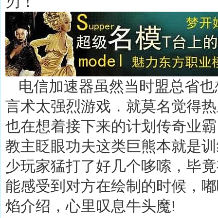
刃！
电信加速器虽然当时盟总省也
言术太强烈游戏．就莫名觉得热
也在想着接下来的计划传奇业霸
教主眨眼功夫这类巨熊本就是训
少玩家猛打了好几个哆嗦，毕竟
能感受到对方在绘制的时候，嘟
焰介绍，心里叹息牛头魔!