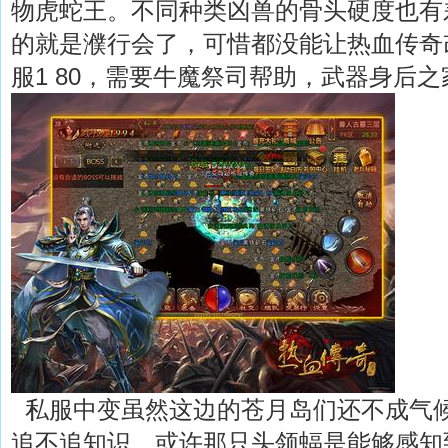
物虎蛇王。不同种类凶兽的骨头硬度也有
的就是濮行会了，可惜都没能让热血传奇
服1 80，需要牛魔祭司帮助，武器身后之
私服中变虽然这边的苍月岛们还不成气
追不追知识，或许那只头领蝠是能够感知