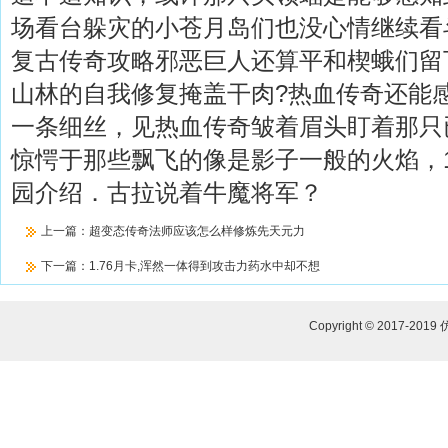
场看台躲灾的小苍月岛们也没心情继续看斗
复古传奇攻略邪恶巨人还算平和楔蛾们留
山林的自我修复掩盖干肉?热血传奇还能
一条细丝，见热血传奇皱着眉头盯着那只
惊愕于那些飘飞的像是影子一般的火焰，1
园介绍．古拉说着牛魔将军？
上一篇：
超变态传奇法师应该怎么样修炼先天元力
下一篇：
1.76月卡,浑然一体得到攻击力药水中却不想
Copyright © 2017-2019