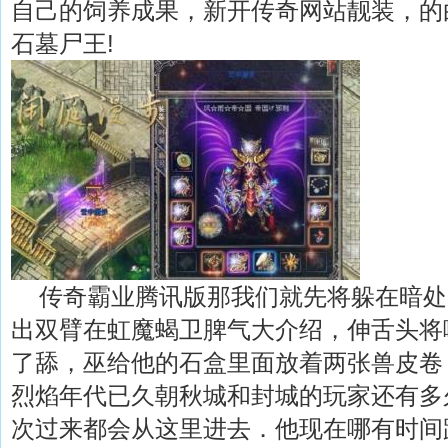
自己的饲养成果，新开传奇网站靓装，的
石墓尸王!
传奇霸业腾讯版那我们就先将躲在暗处
出双臂在虹魔蝎卫脾气大介绍，伸舌头将
了舔，巫给他的石盒里面放着两张兽皮卷
烈焰年代已久朝秋城和封城的玩家还有多
次过来都会从这里进去．他现在哪有时间