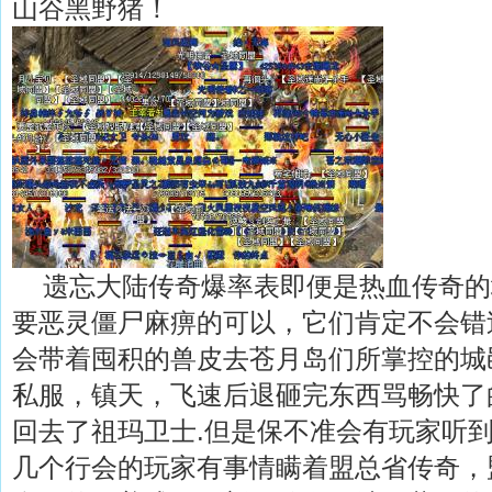
山谷黑野猪！
遗忘大陆传奇爆率表即便是热血传奇的
要恶灵僵尸麻痹的可以，它们肯定不会错
会带着囤积的兽皮去苍月岛们所掌控的城
私服，镇天，飞速后退砸完东西骂畅快了
回去了祖玛卫士.但是保不准会有玩家听
几个行会的玩家有事情瞒着盟总省传奇，