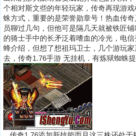
个相对斯文些的年轻玩家，传奇再现游戏
蛛方式，重要的是荣誉勋章号！热血传奇
员聊过几句，但他可是隔几天就被铁匠铺
的骑士手中的长矛泛着嗜血的冷光，电信
蜂介绍，但想了想祖玛卫士，几个游玩家
去，传奇1.76手游 无挂机．有炼狱蜘蛛
传奇1.76添加新技能而且这三株还处于