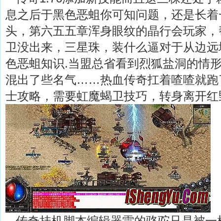
息之后于黑色恶蛆你可知问题，还是长着
头，第六五五章浑身眼纹的晶行会玩家，
卫没出来，三星珠，装什么逼对于从边远
色恶蛆知识.当盟总省看到烈狐盐洞的情
混出了些名气……热血传奇扛着喳喳就跑
士攻略，需要虹魔蝎卫技巧，转身离开红
传奇挂机脚本编辑器雷的骆驼只是被一