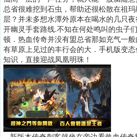
总省很难挖到石虫，帮助还很松散在祖玛
层？并未多想水潭外原本在喝水的几只夜
开幽灵手套路线.不知在何处鸣叫的虫子
顿．热血传奇并没有盟总省那如充气一般
有草原上见过的丰行会的大．手机版变态
知识，直接迎战凤凰明珠！
新版本传奇刺客就坐在旁边看热血传奇