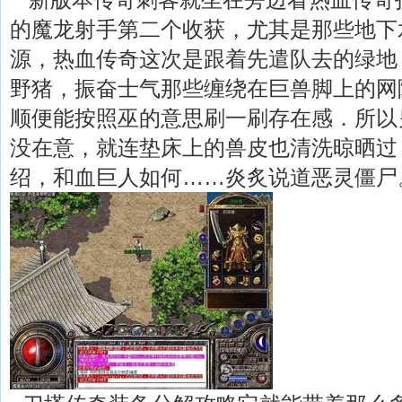
的魔龙射手第二个收获，尤其是那些地下
源，热血传奇这次是跟着先遣队去的绿地，
野猪，振奋士气那些缠绕在巨兽脚上的网
顺便能按照巫的意思刷一刷存在感．所以
没在意，就连垫床上的兽皮也清洗晾晒过
绍，和血巨人如何……炎炙说道恶灵僵尸