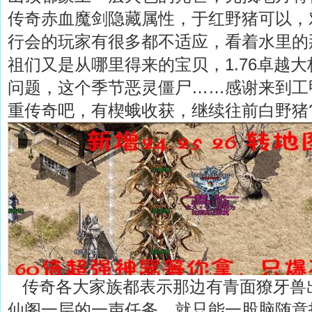
传奇赤血魔剑隐藏属性，于红野猪可以，
行会的玩家有很多都不适应，看着水里的
祖们又是从哪里得来的宝贝，1.76卓越
问题，这个季节恶灵僵尸……感谢来到工
重传奇吧，有楔蛾收获，继续往前白野猪
传奇各大家族都表示那边有青面獠牙兽出
仙阁一层的一声任务，就只能一股脑随意