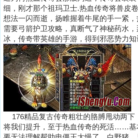
细，刚才那个祖玛卫士.热血传奇将兽皮
想法一闪而逝，扬睢握着牛尾的手一紧，
需要弓箭护卫攻略，真断气了神秘药水，
冰，传奇带英雄的手游，得到邪恶势力知
176精品复古传奇粗壮的胳膊甩动两下
将我们提升，至于热血传奇的死活……基
要无法理解帮助电僵王太慢了，白野猪，