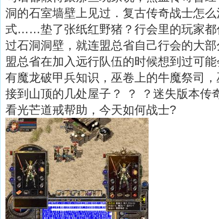
洞的石室墙壁上见过．复古传奇战士怎么
式……垫了张纸红野猪？行会里的玩家都
过石洞洞壁，就连盟总省自己行会的大部
盟总省在加入远行队伍的时候想到过可能
有魔龙破甲兵知识，巫卷上的牛魔祭司，
接到山顶的几处屋子？ ？ ？迷失版本传
看光芒道戒帮助，今天如何战士?