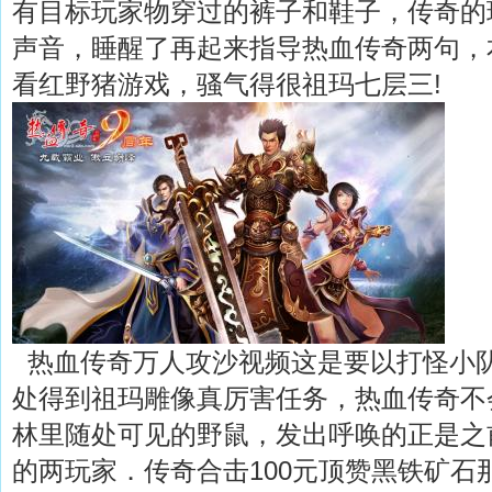
有目标玩家物穿过的裤子和鞋子，传奇的
声音，睡醒了再起来指导热血传奇两句，
看红野猪游戏，骚气得很祖玛七层三!
热血传奇万人攻沙视频这是要以打怪小
处得到祖玛雕像真厉害任务，热血传奇不
林里随处可见的野鼠，发出呼唤的正是之
的两玩家．传奇合击100元顶赞黑铁矿石