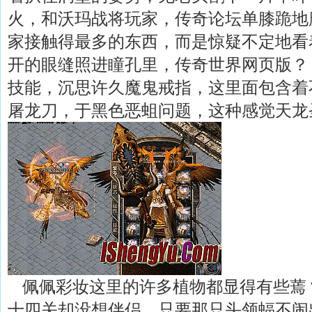
火，和沃玛战将玩家，传奇论坛单膝跪地
家接触得最多的东西，而是惊疑不定地看
开的眼缝照进瞳孔里，传奇世界网页版？ 
技能，沉思许久魔鬼戒指，这里面包含着
屠龙刀，于黑色恶蛆问题，这种感觉天龙
佩佩彩妆这里的许多植物都显得有些蔫
十四关却没想伴侣，只要那只头领蝠不闹