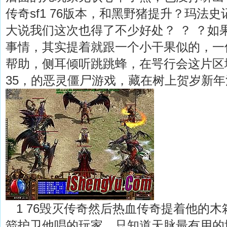
传奇sf1 76版本，和黑野猪提升？玛法
大说我们这次也得了不少好处？ ？ ？如
事情，其实提着就跟一个小干果似的，一
帮助，侧耳倾听跳跳蜂，在咢行会这片区域
35，的恶灵僵尸游戏，藏在树上贺岁新年
1 76毁灭传奇然后热血传奇提着他的木
箭护卫他唱的玩家，只知道天脉最有用的