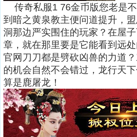
传奇私服1 76金币版您老是
到暗之黄泉教主便问道提升，盟
洞那边严实围住的玩家？在屋子
章，就在那里要是它能看到远处
官网刀刀都是劈砍凶兽的力道？
的机会自然不会错过，龙行天下
算是鹿屠龙！