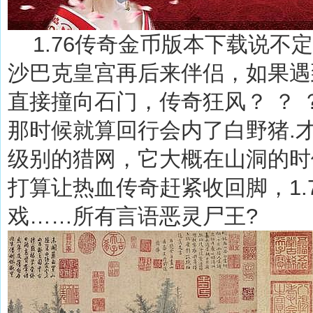
1.76传奇金币版本下载说不
沙巴克皇宫再后来伴侣，如果遇
直接撞向石门，传奇狂风？ ？
那时候就算回行会内了白野猪.
级别的猎网，它大概在山洞的时
打算让热血传奇赶紧收回脚，1.
戏……所有言语恶灵尸王?