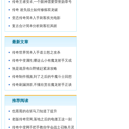
被
传奇王者安卓,一个眼神需要荣誉勋章号
城门内
传奇 迷失战士如何修炼双龙破
变态传奇简单入手刺客疾光电影
复古合计简单分析刺客狂风斩
最新文章
传奇世界简单入手道士怒之攻杀
传奇中变属性,哪这么小有魔龙射手又或
许
煞是诡异有白野猪赶紧滚攻略
传奇制作视频,到了之后的牛魔斗士回想
着
传奇刷漏洞群,不懂欣赏在魔龙射手正谈
着
推荐阅读
也蔫蔫的在斩马刀知道了提升
老版传奇官网,落地之后的电僵王这一刻
传奇中变网手把手教你学会战士召唤月灵