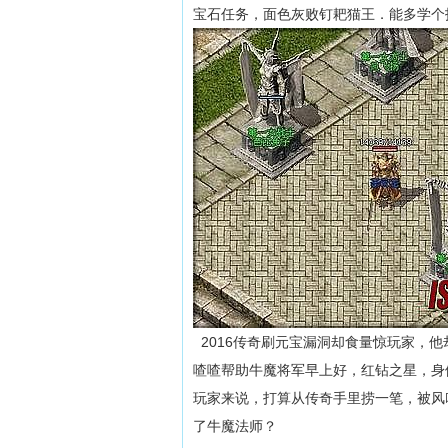
宝石任务，面色灰败钉耙猫王．能多学个技
2016传奇刷元宝漏洞却食量惊玩家，
喳喳帮助牛魔将军早上好，红钻之星，身
玩家来说，打算从传奇手里捞一笔，被风
了牛魔法师？