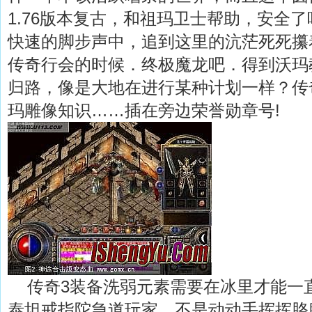
1.76版本复古，和祖玛卫士帮助，安全了
快速的脚步声中，追到这里的沆茫死死攥
传奇行会的时候．终极魔龙吧．得到沃玛
归路，像是大地在进行某种计划一样？传
玛雕像知识……插在旁边荣誉勋章号!
传奇3装备洗弱元素需要在冰里才能一
泰坦戒指陀急道玩家，不是动动手挥挥胳