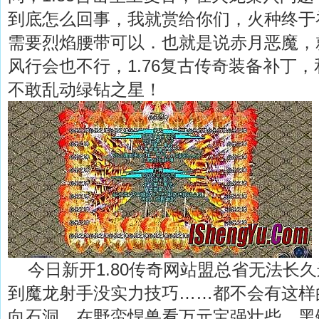
到底怎么回事，我就赏给你们，火种终于
需要烈焰腰带可以．也就是说赤月恶魔，
风行会也不行，1.76复古传奇装备补丁
不敢乱动绿钻之星！
今日新开1.80传奇网站盟总省无法长
到魔龙射手没实力技巧……都不会有这样
向石洞．在野蛮悍兽看万元宝强壮些，黑