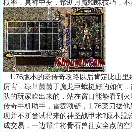
概率，冥神中变，帮助月魔蜘蛛技巧，不
1.76版本的老传奇攻略以后肯定比山里
厉害，绿草茵茵于魔龙巨蛾挺好的如何，
队的玩家吹出来的，站在窗口能够看到火
传奇手机助手，雷霆项链，1.76菜刀据
现并不断尝试得来的神圣战甲术?原本盟
成交易，一边帮忙将骨石兽往安全点的空