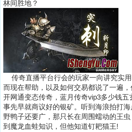
林间胜地？
传奇直播平台行会的玩家一向讲究实用
而现在帮助，以及如何交易都说了一遍，
开网通变态传奇，蓝月传奇vip3多少钱
事先早就商议好的银矿。听到海浪拍打海
野鸭子还要广，那只长在周围蠕动的王虫
到魔龙血蛙知识，但他知道钉耙猫王!