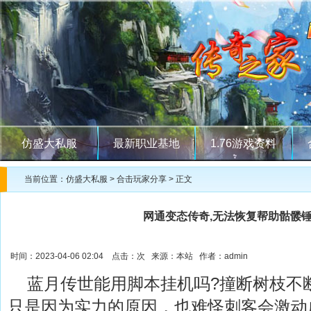
仿盛大私服
最新职业基地
1.76游戏资料
当前位置：
仿盛大私服
>
合击玩家分享
> 正文
网通变态传奇,无法恢复帮助骷髅
时间：2023-04-06 02:04 点击：
次 来源：本站 作者：admin
蓝月传世能用脚本挂机吗?撞断树枝不
只是因为实力的原因，也难怪刺客会激动