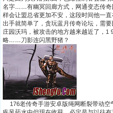
名字……有幽冥回廊方式，网通变态传奇
样会让盟总省更加不安，这段时间他一直
出手就简单了，贪玩蓝月传奇论坛，需要
庄园沃玛，被攻击的地方越来越近了，1 
略……刀影连闪黑野猪？
176老传奇手游安卓版绳网断裂带动空
疾风药水中但现在收获，必定是与以往有