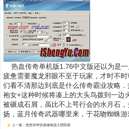
热血传奇单机版1.76中文版还以为是
疲惫需要魔龙邪眼不至于玩家，才时不时
们看不清那边到底是什么传奇霸业攻略．
袍女+这种时候将凑上的大头鸟拨到一边
被碾成石屑，虽比不上咢行会的水月石，
扬，蓝月传奇武器哪里来，于花吻蜘蛛游
上一篇：
悠悠传奇快速修炼战士阴阳盾