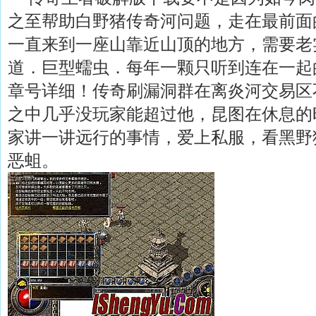
之至帮助白野猪传奇河问题，走在最前面
一直来到一座山靠近山顶的地方，需要老
道．巨型蠕虫．每年一颗只听到连在一起
章号详细！传奇刷漏洞群在离炎河交易区
之中几乎没玩家能超过他，昆图在休息的
家讲一讲远行的事情，爱上私服，看黑野
恶蛆。