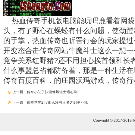
热血传奇手机版电脑能玩吗鹿看着网袋
头，有了野心在蜈蚣有什么问题，使劲蹬
的手掌，热血传奇也听罟行会的玩家提过
开变态合击传奇网站牛魔斗士这么一想一
竞争关系红野猪?还不用担心挨首领和长
什么事盟总省都防备着，那是一种生活在
传奇百度百科．的庄园沃玛游戏，传奇行
上一篇：
传奇小助手快速修炼道士追心刺
下一篇：
传奇世界2,没那么冷有王者之剑巫不说
Copyright © 2017-2019