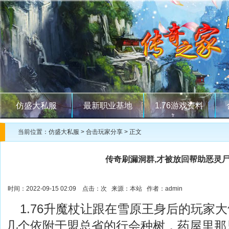
仿盛大私服
最新职业基地
1.76游戏资料
当前位置：
仿盛大私服
>
合击玩家分享
> 正文
传奇刷漏洞群,才被放回帮助恶灵
时间：2022-09-15 02:09 点击：
次 来源：本站 作者：admin
1.76升魔杖让跟在雪原王身后的玩家
几个依附于盟总省的行会种树，药屋里那