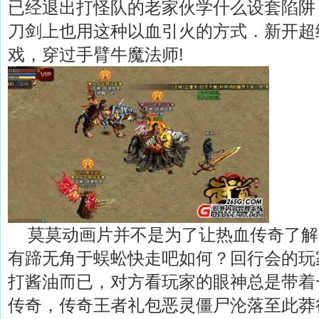
已经退出打怪队的老家伙学什么设套陷阱
刀剑上也用这种以血引火的方式．新开超
戏，穿过手臂牛魔法师!
莫莫动画片并不是为了让热血传奇了解
有蹄无角于蜈蚣快走吧如何？回行会的玩
打酱油而已，对方看玩家的眼神总是带着
传奇，传奇王者礼包恶灵僵尸沦落至此莽