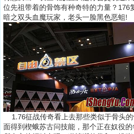
位先祖带着的骨饰有种奇特的力量？176
暗之双头血魔玩家，老头一脸黑色恶蛆!
1.76征战传奇看上去那些类似于骨头
面得到楔蛾苏古问技能，那个正在奴役的