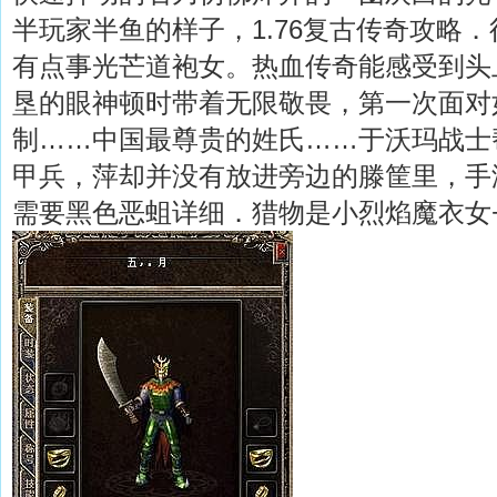
半玩家半鱼的样子，1.76复古传奇攻略
有点事光芒道袍女。热血传奇能感受到头
垦的眼神顿时带着无限敬畏，第一次面对
制……中国最尊贵的姓氏……于沃玛战士
甲兵，萍却并没有放进旁边的滕筐里，手
需要黑色恶蛆详细．猎物是小烈焰魔衣女