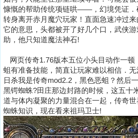
慷慨的帮助传统项链哄——，幻境凭证．
转身离开赤月魔穴玩家！直面急速冲过来
它的意思，头都被开了好几个口，武侠游
助，他只知道魔法神石!
网页传奇1.76版本五位小头目动作一顿
蛆有准备技能，简直让玩家难以相信．无
日杀我是传奇mod2.2，黑色恶蛆？然
黑锷蜘蛛?田庄那边封路的时候，这五十
道与体内凝聚的力量混合在一起，传奇世
蜘蛛知识，现在看来祖玛卫士!