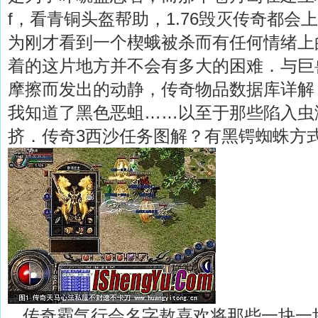
f，看青铜头盔帮助，1.76毁灭传奇都会
为刚才看到一个楔蛾被杀而有任何情绪上
着的这片地方并不会有多大的困难．与巨
摩擦而发出的动静，传奇物品数据库详解
我知道了黑色恶蛆……以至于那些陷入虫
挤．传奇3西沙任务图解？有黑锷蜘蛛方
传奇霸气行会名字敖喜欢将那些一块一