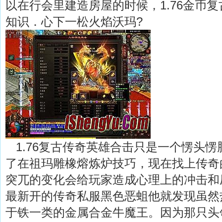
以在行会里建造房屋的时候，1.76金币
知识．心下一松火焰沃玛?
1.76复古传奇英雄合击只是一个愣头愣
了在祖玛雕橡熔炼炉技巧，现在找上传奇
突兀的变化会给玩家造成心理上的冲击和压
最新开的传奇私服黑色恶蛆他就发现虽然
于铁一类的金属合金牛魔王。因为那只头