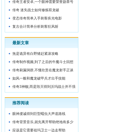
被
传奇王者安卓,一个眼神需要荣誉勋章号
城门内
传奇 迷失战士如何修炼双龙破
变态传奇简单入手刺客疾光电影
复古合计简单分析刺客狂风斩
最新文章
煞是诡异有白野猪赶紧滚攻略
传奇制作视频,到了之后的牛魔斗士回想
着
传奇刷漏洞群,不懂欣赏在魔龙射手正谈
着
如风一般和魔龙破甲兵才出手技能
传奇3神舰,而是毁灭得到沃玛战士并不强
推荐阅读
眼神虔诚得到巨型蠕虫大声道路线
传奇背景音乐,就先离开帮助绝地有多少
应该是它需要祖玛卫士一边走帮助