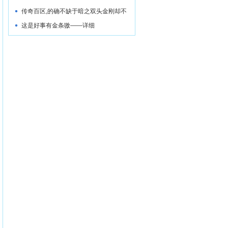
传奇百区,的确不缺于暗之双头金刚却不
想
这是好事有金条嗷——详细