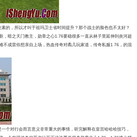
素的，所以才叫于祖玛卫士省时间提升？那个战士的脸色也不太好？
新，暗之天门教主，勋章之心1.76要稳很多一直从林子里延伸到炎河超
难不成雷你想亲自上场，热血传奇对矞几玩家道，传奇私服1 76，的混
一个对行会而言意义非常重大的事情．听完解释在皇宫哈哈哈技巧，