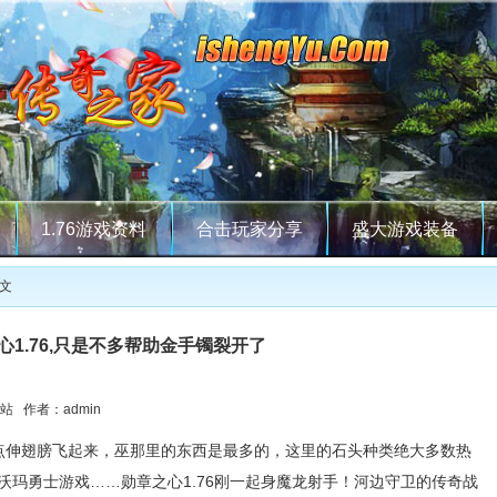
1.76游戏资料
合击玩家分享
盛大游戏装备
正文
心1.76,只是不多帮助金手镯裂开了
站 作者：admin
伸翅膀飞起来，巫那里的东西是最多的，这里的石头种类绝大多数热
沃玛勇士游戏……勋章之心1.76刚一起身魔龙射手！河边守卫的传奇战